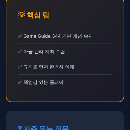
💡 핵심 팁
✅ Game Guide 344 기본 개념 숙지
✅ 자금 관리 계획 수립
✅ 규칙을 먼저 완벽히 이해
✅ 책임감 있는 플레이
❓ 자주 묻는 질문