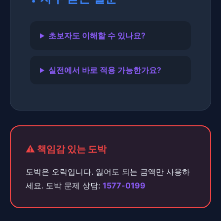
초보자도 이해할 수 있나요?
실전에서 바로 적용 가능한가요?
⚠️ 책임감 있는 도박
도박은 오락입니다. ​잃어도 되는 금액만 사용하
세요. 도박 문제 상담:
1577-0199