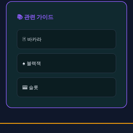
📚 관련 가이드
🃏 바카라
♠️ 블랙잭
🎰 슬롯