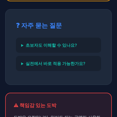
❓ 자주 묻는 질문
초보자도 이해할 수 있나요?
실전에서 바로 적용 가능한가요?
⚠️ 책임감 있는 도박