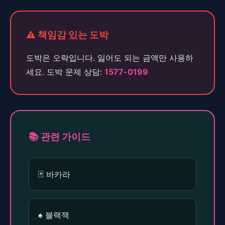
⚠️ 책임감 있는 도박
도박은 오락입니다. 잃어도 되는 금액만 사용하
세요. ​​도박 문제 상담:
1577-0199
📚 관련 가이드
🃏 바카라
♠️ 블랙잭