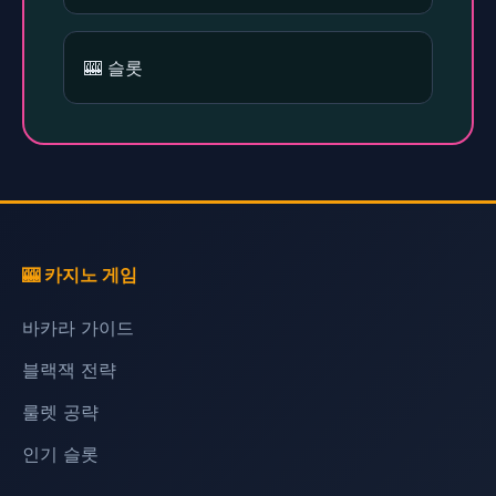
🎰 슬롯
🎰 카지노 게임
바카라 가이드
블랙잭 전략
룰렛 공략
인기 슬롯