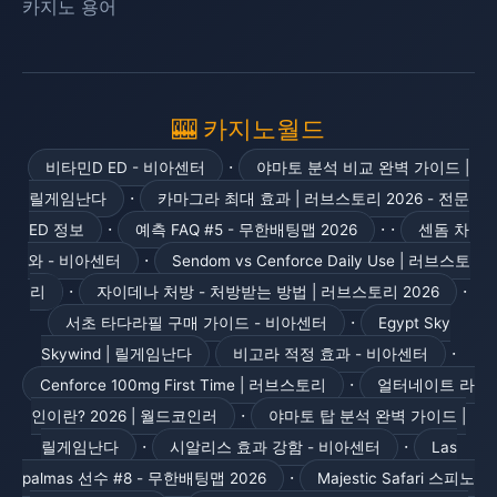
카지노 용어
🎰 카지노월드
·
비타민D ED - 비아센터
야마토 분석 비교 완벽 가이드 |
·
릴게임난다
카마그라 최대 효과 | 러브스토리 2026 - 전문
·
· ·
ED 정보
예측 FAQ #5 - 무한배팅맵 2026
센돔 차
·
와 - 비아센터
Sendom vs Cenforce Daily Use | 러브스토
·
·
리
자이데나 처방 - 처방받는 방법 | 러브스토리 2026
·
서초 타다라필 구매 가이드 - 비아센터
Egypt Sky
·
Skywind | 릴게임난다
비고라 적정 효과 - 비아센터
·
Cenforce 100mg First Time | 러브스토리
얼터네이트 라
·
인이란? 2026 | 월드코인러
야마토 탑 분석 완벽 가이드 |
·
·
릴게임난다
시알리스 효과 강함 - 비아센터
Las
·
palmas 선수 #8 - 무한배팅맵 2026
Majestic Safari 스피노