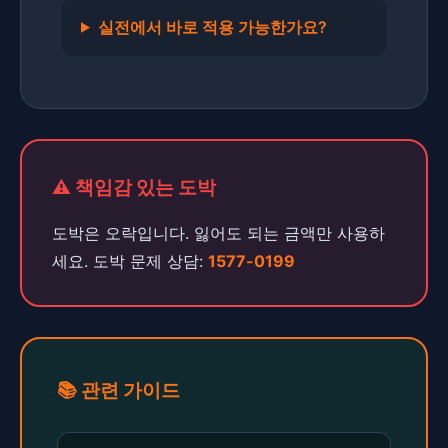
실전에서 바로 적용 가능한가요?
⚠️ 책임감 있는 도박
도박은 오락입니다. ​잃어도 되는 금액만 사용하
세요. ​​도박 문제 상담:
1577-0199
📚 관련 가이드