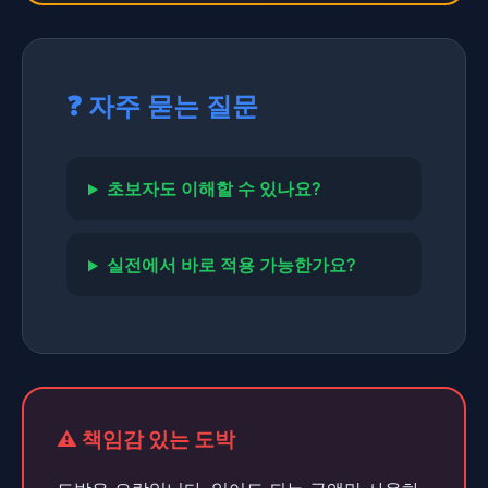
❓ 자주 묻는 질문
초보자도 이해할 수 있나요?
실전에서 바로 적용 가능한가요?
⚠️ 책임감 있는 도박