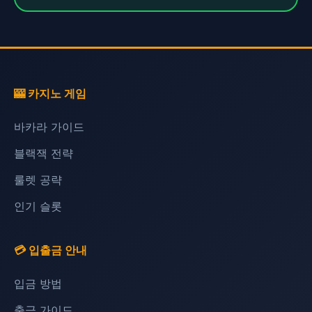
🎰 카지노 게임
바카라 가이드
블랙잭 전략
룰렛 공략
인기 슬롯
💳 입출금 안내
입금 방법
출금 가이드