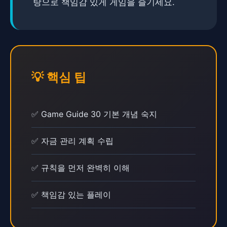
탕으로 책임감 있게 게임을 즐기세요.
💡 핵심 팁
✅ Game Guide 30 기본 개념 숙지
✅ 자금 관리 계획 수립
✅ 규칙을 먼저 완벽히 이해
✅ 책임감 있는 플레이