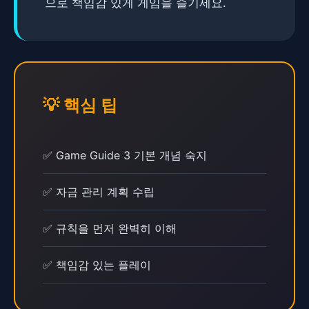
으로 책임감 있게 게임을 즐기세요.
💡 핵심 팁
✅ Game Guide 3 기본 개념 숙지
✅ 자금 관리 계획 수립
✅ 규칙을 먼저 완벽히 이해
✅ 책임감 있는 플레이