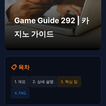
Game Guide 292 | 카
지노 가이드
📋 목차
1. ​개요
2. ​​상세 설명
3. 핵심 팁
4. FAQ