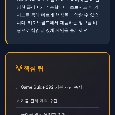
명한 플레이가 가능합니다. 초보자도 이 가
이드를 통해 빠르게 핵심을 파악할 수 있습
니다. 카지노월드에서 제공하는 정보를 바
탕으로 책임감 있게 게임을 즐기세요.
💡 핵심 팁
✅ Game Guide 292 기본 개념 숙지
✅ 자금 관리 계획 수립
✅ 규칙을 먼저 완벽히 이해