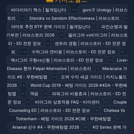
· ·
바다이야기 맥스 | 릴게임난다
guro구 Urology | 러브스
·
·
토리
Stendra vs Sendom Effectiveness | 러브스토리
야마토 추천 RTP 완벽 가이드 | 릴게임난다
파킨슨병과 발
·
기부전 | 러브스토리 2026
필라그라 vs비아그라 | 러브스토
·
리 - ED 전문 정보
센트라 경험 | 러브스토리 - ED 전문 정
· ·
·
보
수하그라 연비용 | 러브스토리 - ED 전문 정보
·
맥시그라 구형vs신형 | 러브스토리 - ED 전문 정보
Liver-
Disease 환자 Palpal Alternative | 러브스토리
Maracana 가
·
이드 #6 - 무한배팅맵
도박 수익 세금 가이드 | 카지노월드
·
2026
World Cup 2019 - 베팅 가이드 2026 #4DA - 무한배
·
·
팅맵
19곰
파워그라 비용효과 | 러브스토리 - ED 전
·
·
문 정보
비아그라 상호작용 FAQ - 비아센터
Couple
·
Counseling ED | 러브스토리 - ED 전문 정보
Chelsea Vs
·
Tottenham - 베팅 가이드 2026 #C9E - 무한배팅맵
·
Arsenal 선수 #4 - 무한배팅맵 2026
KO Series 완벽 가