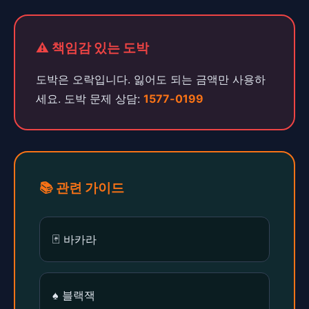
⚠️ 책임감 있는 도박
도박은 오락입니다. ​잃어도 되는 금액만 사용하
세요. ​​도박 문제 상담:
1577-0199
📚 관련 가이드
🃏 바카라
♠️ 블랙잭