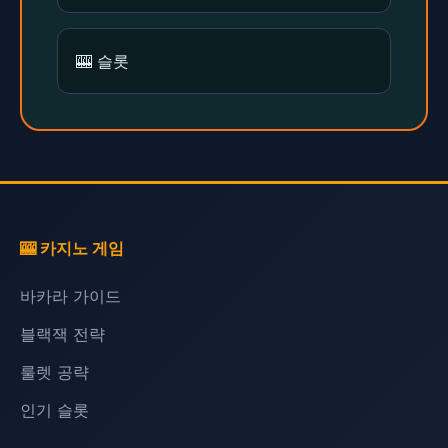
🎰 슬롯
🎰 카지노 게임
바카라 가이드
블랙잭 전략
룰렛 공략
인기 슬롯