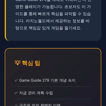
명한 플레이가 가능합니다. ​​초보자도 이 가
이드를 통해 빠르게 핵심을 파악할 수 있습
니다. ​​카지노월드에서 제공하는 정보를 바
탕으로 책임감 있게 게임을 즐기세요.
💡 핵심 팁
✅ Game Guide 279 기본 개념 숙지
✅ 자금 관리 계획 수립
✅ 규칙을 먼저 완벽히 이해