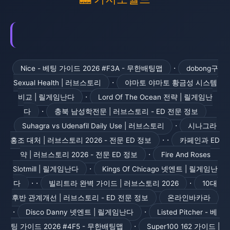
·
Nice - 베팅 가이드 2026 #F3A - 무한배팅맵
dobong구
·
Sexual Health | 러브스토리
야마토 야마토 황금성 시스템
·
비교 | 릴게임난다
Lord Of The Ocean 전략 | 릴게임난
·
다
충북 남성학전문 | 러브스토리 - ED 전문 정보
·
Suhagra vs Udenafil Daily Use | 러브스토리
시나그라
· ·
홍조 대처 | 러브스토리 2026 - 전문 ED 정보
카페인과 ED
·
약 | 러브스토리 2026 - 전문 ED 정보
Fire And Roses
·
Slotmill | 릴게임난다
Kings Of Chicago 넷엔트 | 릴게임난
· ·
·
다
빌리트라 완벽 가이드 | 러브스토리 2026
10대
후반 관계개선 | 러브스토리 - ED 전문 정보
온라인바카라
·
·
Disco Danny 넷엔트 | 릴게임난다
Listed Pitcher - 베
·
팅 가이드 2026 #4F5 - 무한배팅맵
Super100 162 가이드 |