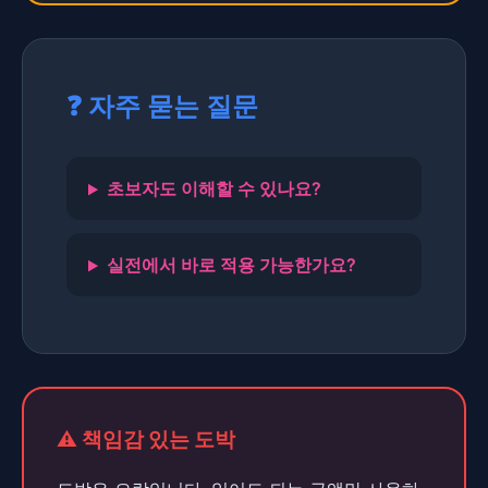
❓ 자주 묻는 질문
초보자도 이해할 수 있나요?
실전에서 바로 적용 가능한가요?
⚠️ 책임감 있는 도박