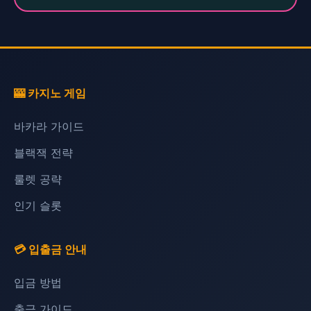
🎰 카지노 게임
바카라 가이드
블랙잭 전략
룰렛 공략
인기 슬롯
💳 입출금 안내
입금 방법
출금 가이드