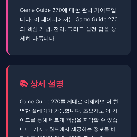
Game Guide 270에 대한 완벽 가이드입
니다. ​이 페이지에서는 Game Guide 270
의 핵심 개념, 전략, 그리고 실전 팁을 상
세히 다룹니다.
📚 상세 설명
Game Guide 270를 제대로 이해하면 더 현
명한 플레이가 가능합니다. 초보자도 이 가
이드를 통해 빠르게 핵심을 파악할 수 있습
니다. ​​카지노월드에서 제공하는 정보를 바