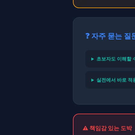
❓ 자주 묻는 질
초보자도 이해할 
실전에서 바로 적
⚠️ 책임감 있는 도박