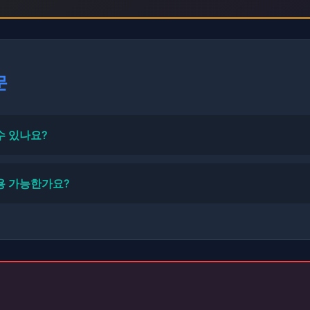
문
수 있나요?
용 가능한가요?