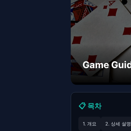
Game Gui
📋 목차
1. ​​개요
2. 상세 설명