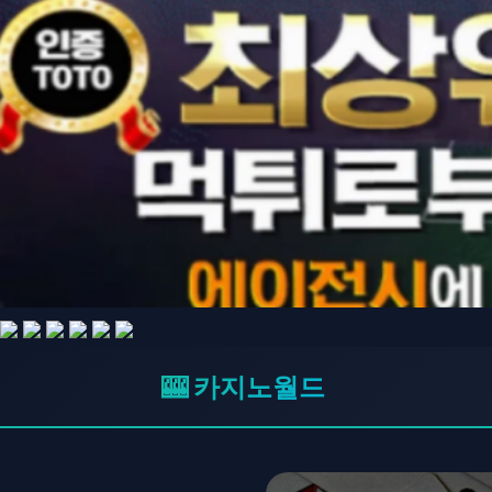
🎰 카지노월드