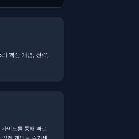
5의 핵심 개념, 전략,
이 가이드를 통해 빠르
감 있게 게임을 즐기세