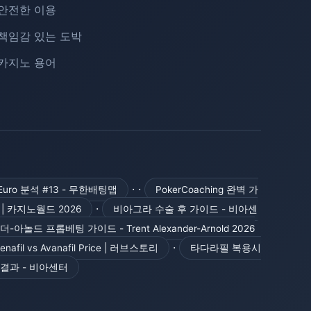
안전한 이용
책임감 있는 도박
카지노 용어
· ·
Euro 분석 #13 - 무한배팅맵
PokerCoaching 완벽 가
·
| 카지노월드 2026
비아그라 수술 후 가이드 - 비아센
아놀드 프롭베팅 가이드 - Trent Alexander-Arnold 2026
·
denafil vs Avanafil Price | 러브스토리
타다라필 복용시
결과 - 비아센터