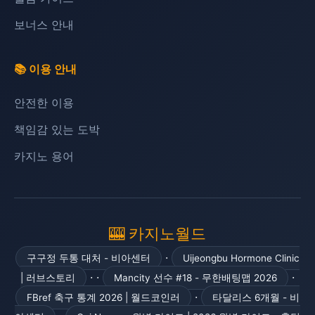
보너스 안내
📚 이용 안내
안전한 이용
책임감 있는 도박
카지노 용어
🎰 카지노월드
·
구구정 두통 대처 - 비아센터
Uijeongbu Hormone Clinic
· ·
·
| 러브스토리
Mancity 선수 #18 - 무한배팅맵 2026
·
FBref 축구 통계 2026 | 월드코인러
타달리스 6개월 - 비