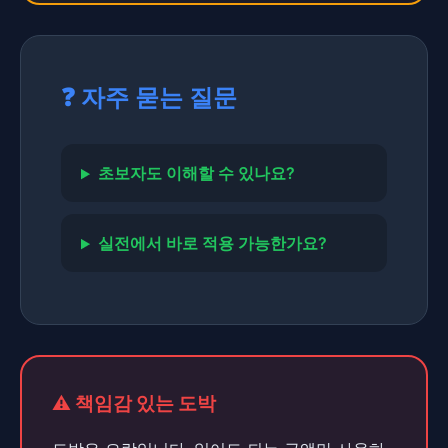
❓ 자주 묻는 질문
초보자도 이해할 수 있나요?
실전에서 바로 적용 가능한가요?
⚠️ 책임감 있는 도박