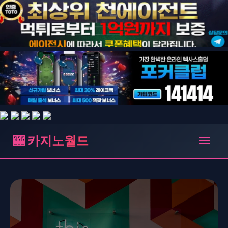
🎰 카지노월드