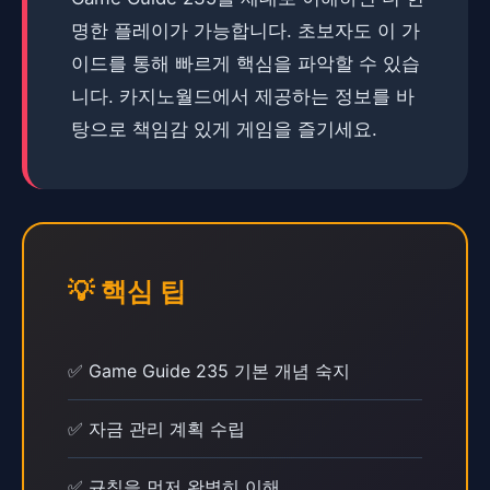
명한 플레이가 가능합니다. ​초보자도 이 가
이드를 통해 빠르게 핵심을 파악할 수 있습
니다. 카지노월드에서 제공하는 정보를 바
탕으로 책임감 있게 게임을 즐기세요.
💡 핵심 팁
✅ Game Guide 235 기본 개념 숙지
✅ 자금 관리 계획 수립
✅ 규칙을 먼저 완벽히 이해