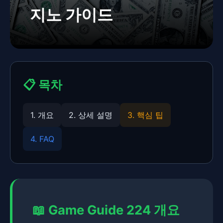
지노 가이드
📋 목차
1. 개요
2. 상세 설명
3. 핵심 팁
4. ​​FAQ
📖 Game Guide 224 개요