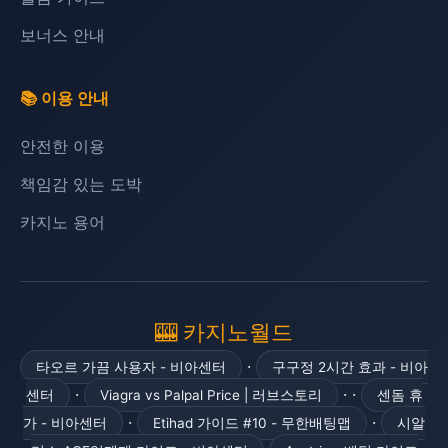
보너스 안내
📚 이용 안내
안전한 이용
책임감 있는 도박
카지노 용어
🎰 카지노월드
·
타오르 가끔 사용자 - 비아센터
구구정 2시간 효과 - 비아
·
· ·
센터
Viagra vs Palpal Price | 러브스토리
센돔 휴
·
·
가 - 비아센터
Etihad 가이드 #10 - 무한배팅맵
시알