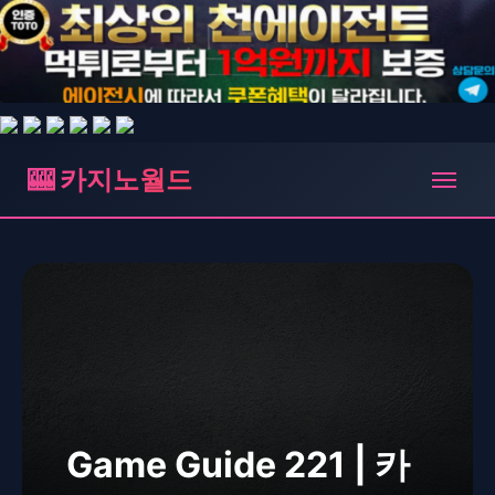
🎰 카지노월드
Game Guide 221 | 카