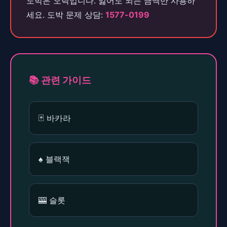
도박은 오락입니다. 잃어도 되는 금액만 사용하
세요. ​도박 문제 상담:
1577-0199
📚 관련 가이드
🃏 바카라
♠️ 블랙잭
🎰 슬롯