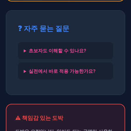
❓ 자주 묻는 질문
초보자도 이해할 수 있나요?
실전에서 바로 적용 가능한가요?
⚠️ 책임감 있는 도박