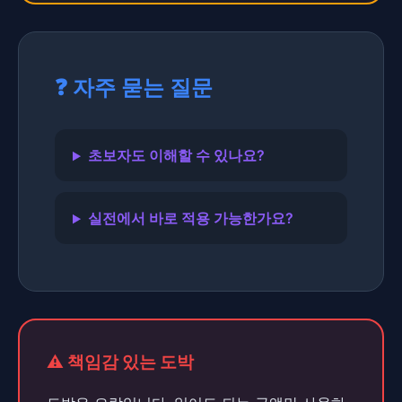
❓ 자주 묻는 질문
초보자도 이해할 수 있나요?
실전에서 바로 적용 가능한가요?
⚠️ 책임감 있는 도박