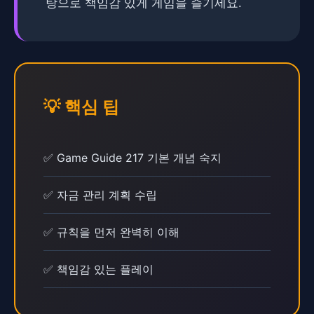
탕으로 책임감 있게 게임을 즐기세요.
💡 핵심 팁
✅ Game Guide 217 기본 개념 숙지
✅ 자금 관리 계획 수립
✅ 규칙을 먼저 완벽히 이해
✅ 책임감 있는 플레이