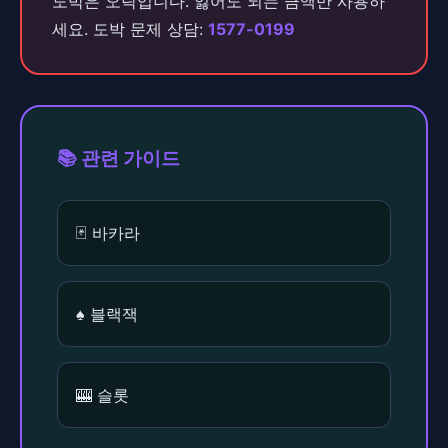
도박은 오락입니다. 잃어도 되는 금액만 사용하
세요. 도박 문제 상담:
1577-0199
📚 관련 가이드
🃏 바카라
♠️ 블랙잭
🎰 슬롯