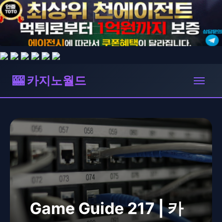
🎰 카지노월드
Game Guide 217 | 카