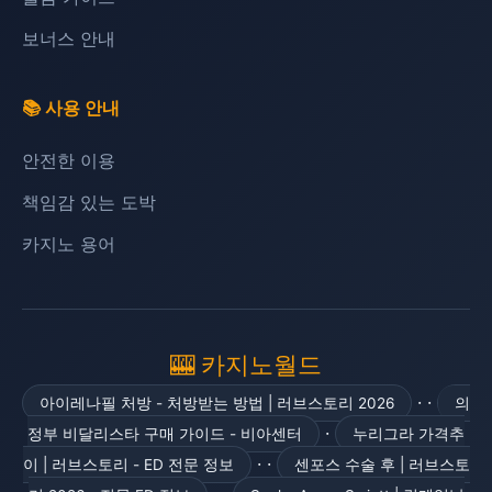
보너스 안내
📚 사용 안내
안전한 이용
책임감 있는 도박
카지노 용어
🎰 카지노월드
· ·
아이레나필 처방 - 처방받는 방법 | 러브스토리 2026
의
·
정부 비달리스타 구매 가이드 - 비아센터
누리그라 가격추
· ·
이 | 러브스토리 - ED 전문 정보
센포스 수술 후 | 러브스토