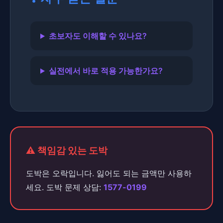
초보자도 이해할 수 있나요?
실전에서 바로 적용 가능한가요?
⚠️ 책임감 있는 도박
도박은 오락입니다. 잃어도 되는 금액만 사용하
세요. 도박 문제 상담:
1577-0199