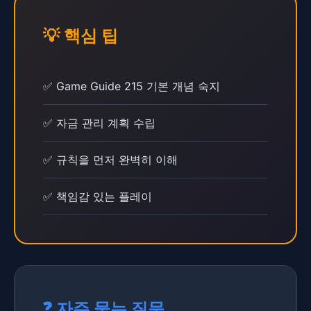
💡 핵심 팁
✅ Game Guide 215 기본 개념 숙지
✅ 자금 관리 계획 수립
✅ 규칙을 먼저 완벽히 이해
✅ 책임감 있는 플레이
❓ 자주 묻는 질문