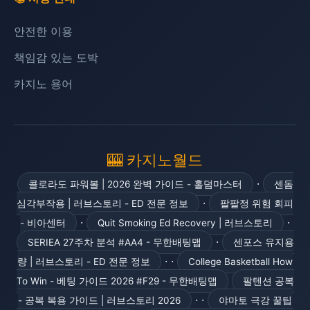
안전한 이용
책임감 있는 도박
카지노 용어
🎰 카지노월드
·
콜로라도 파워볼 | 2026 완벽 가이드 - 홀덤마스터
센돔
·
심각부작용 | 러브스토리 - ED 전문 정보
팔팔정 위험 회피
·
·
- 비아센터
Quit Smoking Ed Recovery | 러브스토리
·
SERIEA 27주차 분석 #AA4 - 무한배팅맵
센포스 유지용
· ·
량 | 러브스토리 - ED 전문 정보
College Basketball How
To Win - 베팅 가이드 2026 #F29 - 무한배팅맵
팔텐션 공복
· ·
- 공복 복용 가이드 | 러브스토리 2026
야마토 극강 꿀팁