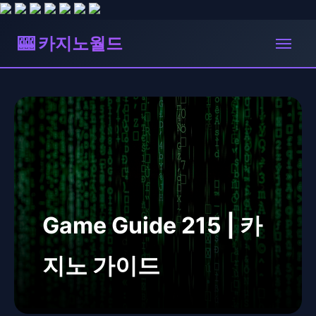
🎰 카지노월드
Game Guide 215 | 카
지노 가이드