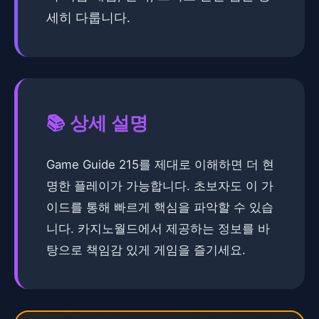
세히 다룹니다.
📚 상세 설명
Game Guide 215를 제대로 이해하면 더 현
명한 플레이가 가능합니다. ​​초보자도 이 가
이드를 통해 빠르게 핵심을 파악할 수 있습
니다. 카지노월드에서 제공하는 정보를 바
탕으로 책임감 있게 게임을 즐기세요.