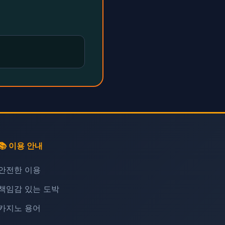
📚 이용 안내
안전한 이용
책임감 있는 도박
카지노 용어