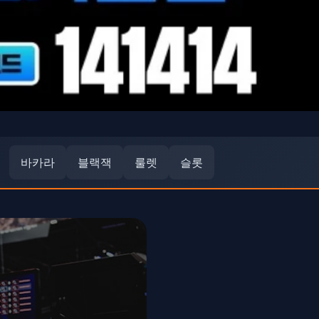
바카라
블랙잭
룰렛
슬롯