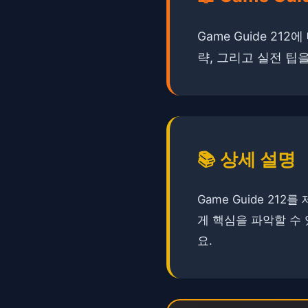
Game Guide 21
략, 그리고 실전 팁
📚 상세 설명
Game Guide 2
게 핵심을 파악할 수
요.