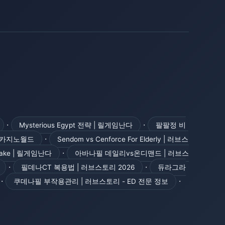
·
·
Mysterious Egypt 전략 | 릴게임난다
팔팔정 비
·
드 | 카지노월드
Sendom vs Cenforce For Elderly | 러브스
·
d Rake | 릴게임난다
아바나필 데일리vs온디맨드 | 러브스
·
·
필데나CT 복용법 | 러브스토리 2026
듀라그라
·
·
쿠데나필 부작용관리 | 러브스토리 - ED 전문 정보