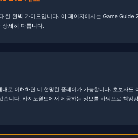
2에 대한 완벽 가이드입니다. ​​이 페이지에서는 Game Guide 
을 상세히 다룹니다.
12를 제대로 이해하면 더 현명한 플레이가 가능합니다. 초보자도
 있습니다. ​카지노월드에서 제공하는 정보를 바탕으로 책임