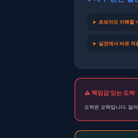
초보자도 이해할 
실전에서 바로 적
⚠️ 책임감 있는 도박
도박은 오락입니다. 잃어도