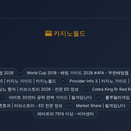
🎰 카지노월드
·
맵 2026
World Cup 2018 - 베팅 가이드 2026 #4FA - 무한배팅맵
·
e 10 | 카지노 가이드 | 카지노월드
Provider Info 3 | 카지노 가이
·
뇨 환자 | 러브스토리 2026 - 전문 ED 정보
Cobra King Rr Re
·
·
야마토 30연타 공략 완벽 가이드 | 릴게임난다
룰루랄라게임
·
효과 | 러브스토리 - ED 전문 정보
Market Share | 릴게임난다
레비트라 70대 이상 - 비아센터