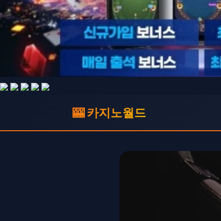
🎰 카지노월드