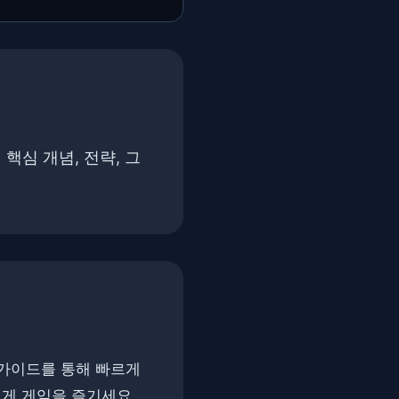
 핵심 개념, 전략, 그
이 가이드를 통해 빠르게
있게 게임을 즐기세요.