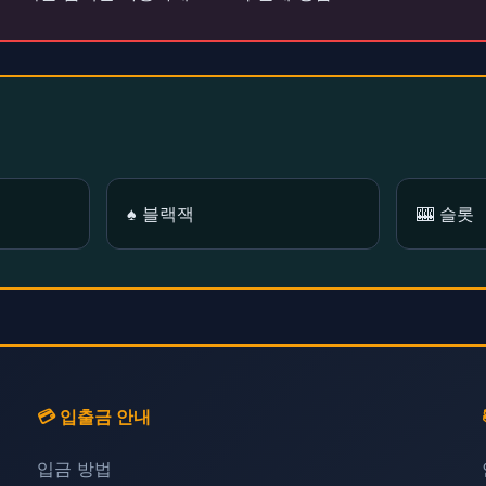
♠️ 블랙잭
🎰 슬롯
💳 입출금 안내
입금 방법