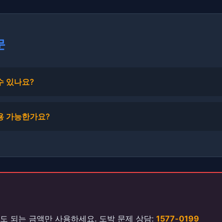
문
수 있나요?
용 가능한가요?
어도 되는 금액만 사용하세요. ​​도박 문제 상담:
1577-0199