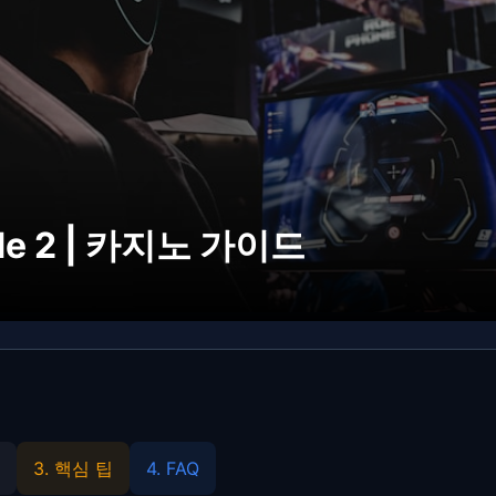
de 2 | 카지노 가이드
3. ​​핵심 팁
4. ​​FAQ