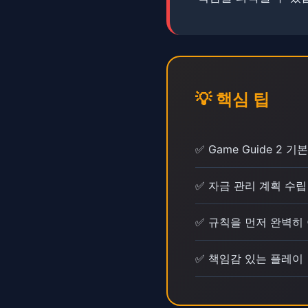
💡 핵심 팁
✅ Game Guide 2 
✅ 자금 관리 계획 수립
✅ 규칙을 먼저 완벽히
✅ 책임감 있는 플레이