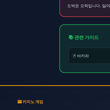
도박은 오락입니다. ​​잃
📚 관련 가이드
🃏 바카라
🎰 카지노 게임