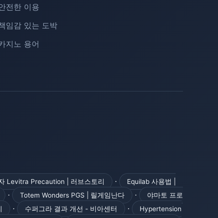
안전한 이용
책임감 있는 도박
카지노 용어
·
자 Levitra Precaution | 러브스토리
Equilab 사용법 |
·
·
Totem Wonders PGS | 릴게임난다
야마토 프로
·
·
리
수퍼그라 결과 개선 - 비아센터
Hypertension