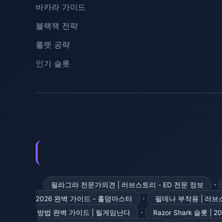
바카라 가이드
블랙잭 전략
룰렛 공략
인기 슬롯
·
필라그라 전문가의견 | 러브스토리 - ED 전문 정보
·
2026 완벽 가이드 - 홀덤마스터
필데나 부작용 | 러브스
·
방법 완벽 가이드 | 릴게임난다
Razor Shark 슬롯 