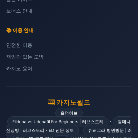
보너스 안내
📚 이용 안내
안전한 이용
책임감 있는 도박
카지노 용어
🎰 카지노월드
·
·
홀덤허브
·
Fildena vs Udenafil For Beginners | 러브스토리
필데나
·
신장병 | 러브스토리 - ED 전문 정보
슈퍼그라 병원방문 | 러