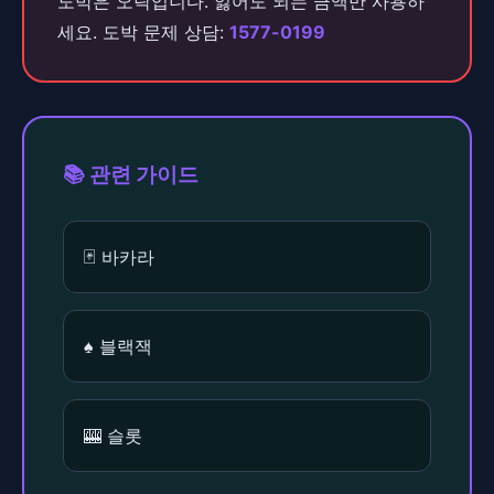
도박은 오락입니다. ​​잃어도 되는 금액만 사용하
세요. ​​도박 문제 상담:
1577-0199
📚 관련 가이드
🃏 바카라
♠️ 블랙잭
🎰 슬롯