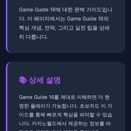
Game Guide 16에 대한 완벽 가이드입니
다. ​이 페이지에서는 Game Guide 16의
핵심 개념, 전략, 그리고 실전 팁을 상세
히 다룹니다.
📚 상세 설명
Game Guide 16를 제대로 이해하면 더 현
명한 플레이가 가능합니다. 초보자도 이 가
이드를 통해 빠르게 핵심을 파악할 수 있습
니다. ​​카지노월드에서 제공하는 정보를 바