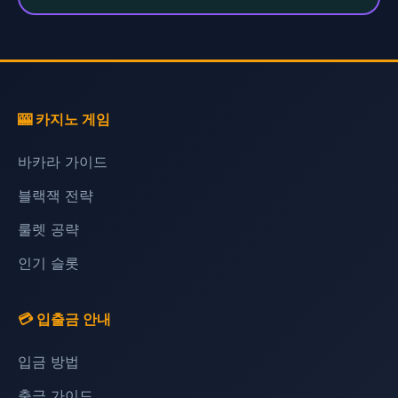
🎰 카지노 게임
바카라 가이드
블랙잭 전략
룰렛 공략
인기 슬롯
💳 입출금 안내
입금 방법
출금 가이드