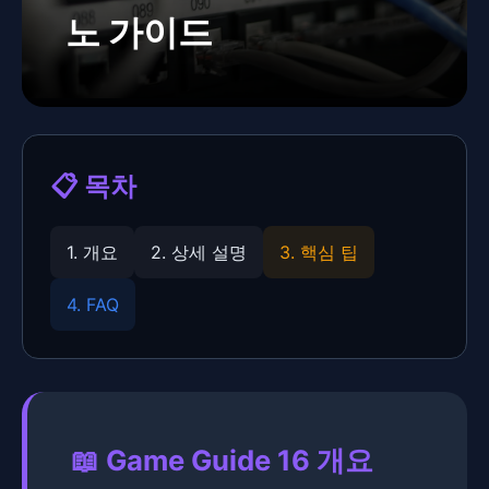
노 가이드
📋 목차
1. ​개요
2. ​상세 설명
3. ​핵심 팁
4. ​FAQ
📖 Game Guide 16 개요