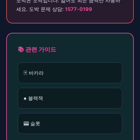
도박은 오락입니다. 잃어도 되는 금액만 사용하
세요. ​도박 문제 상담:
1577-0199
📚 관련 가이드
🃏 바카라
♠️ 블랙잭
🎰 슬롯