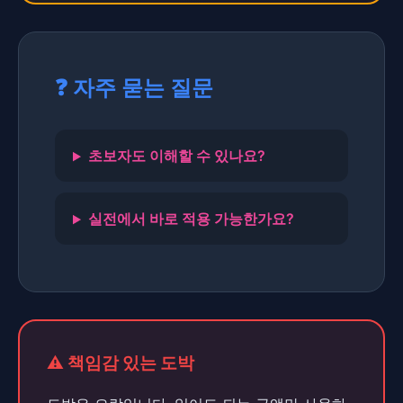
❓ 자주 묻는 질문
초보자도 이해할 수 있나요?
실전에서 바로 적용 가능한가요?
⚠️ 책임감 있는 도박