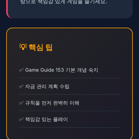
탕으로 책임감 있게 게임을 즐기세요.
💡 핵심 팁
✅ Game Guide 153 기본 개념 숙지
✅ 자금 관리 계획 수립
✅ 규칙을 먼저 완벽히 이해
✅ 책임감 있는 플레이