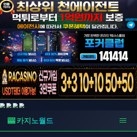
🎰 카지노월드