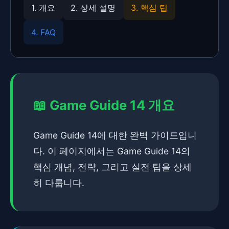
1. ​개요
2. ​​상세 설명
3. 핵심 팁
4. ​​FAQ
📖 Game Guide 14 개요
Game Guide 14에 대한 완벽 가이드입니
다. ​​이 페이지에서는 Game Guide 14의
핵심 개념, 전략, 그리고 실전 팁을 상세
히 다룹니다.