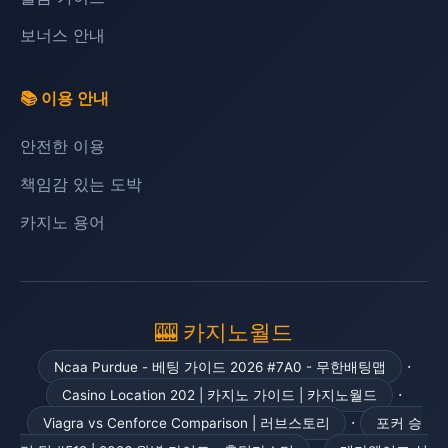
보너스 안내
📚 이용 안내
안전한 이용
책임감 있는 도박
카지노 용어
🎰 카지노월드
·
Ncaa Purdue - 베팅 가이드 2026 #7A0 - 무한배팅맵
·
Casino Location 202 | 카지노 가이드 | 카지노월드
·
Viagra vs Cenforce Comparison | 러브스토리
포커 승