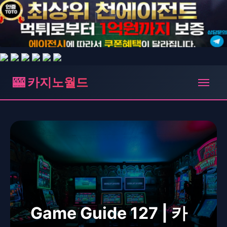
🎰 카지노월드
Game Guide 127 | 카