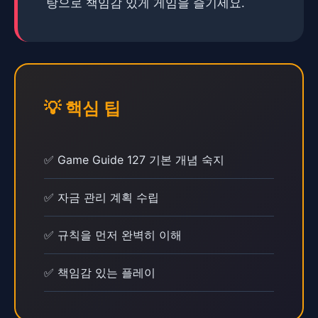
탕으로 책임감 있게 게임을 즐기세요.
💡 핵심 팁
✅ Game Guide 127 기본 개념 숙지
✅ 자금 관리 계획 수립
✅ 규칙을 먼저 완벽히 이해
✅ 책임감 있는 플레이