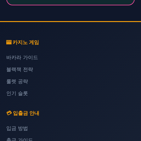
🎰 카지노 게임
바카라 가이드
블랙잭 전략
룰렛 공략
인기 슬롯
💳 입출금 안내
입금 방법
출금 가이드