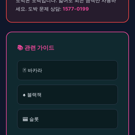
도박은 오락입니다. 잃어도 되는 금액만 사용하
세요. ​​도박 문제 상담:
1577-0199
📚 관련 가이드
🃏 바카라
♠️ 블랙잭
🎰 슬롯