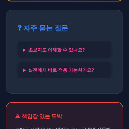
❓ 자주 묻는 질문
초보자도 이해할 수 있나요?
실전에서 바로 적용 가능한가요?
⚠️ 책임감 있는 도박