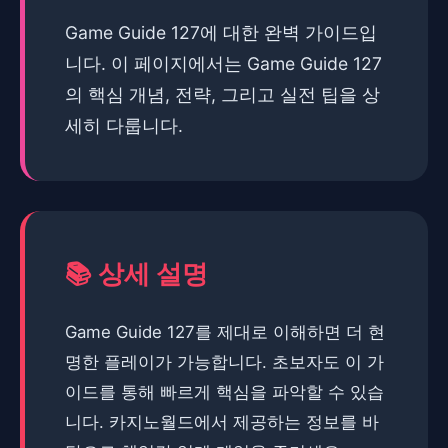
Game Guide 127에 대한 완벽 가이드입
니다. ​​이 페이지에서는 Game Guide 127
의 핵심 개념, 전략, 그리고 실전 팁을 상
세히 다룹니다.
📚 상세 설명
Game Guide 127를 제대로 이해하면 더 현
명한 플레이가 가능합니다. ​초보자도 이 가
이드를 통해 빠르게 핵심을 파악할 수 있습
니다. 카지노월드에서 제공하는 정보를 바