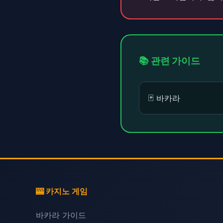
📚 관련 가이드
🃏 바카라
🎰 카지노 게임
바카라 가이드