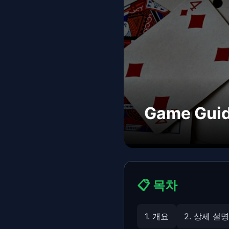
Game Gui
📋 목차
1. ​개요
2. ​​상세 설명