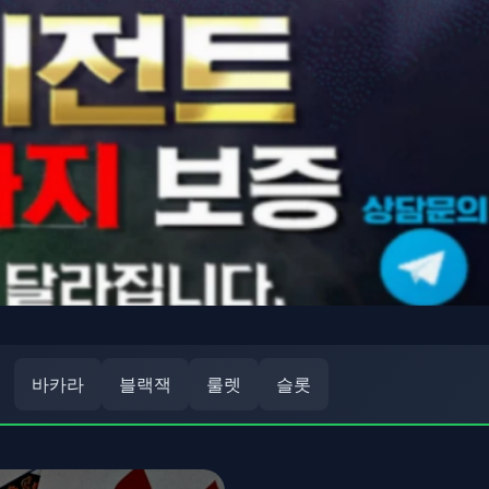
바카라
블랙잭
룰렛
슬롯