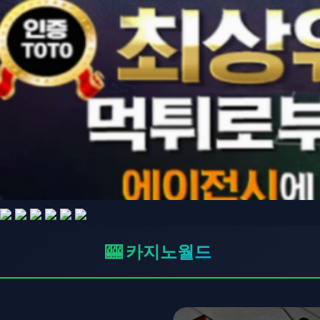
🎰 카지노월드