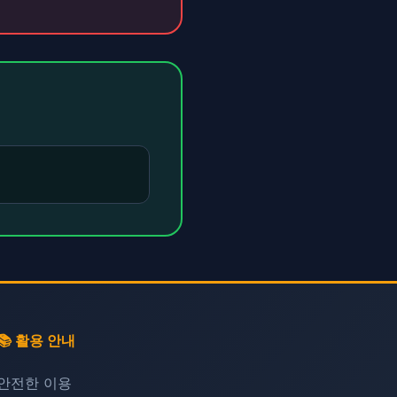
📚 활용 안내
안전한 이용