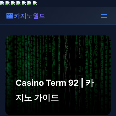
🎰 카지노월드
Casino Term 92 | 카
지노 가이드