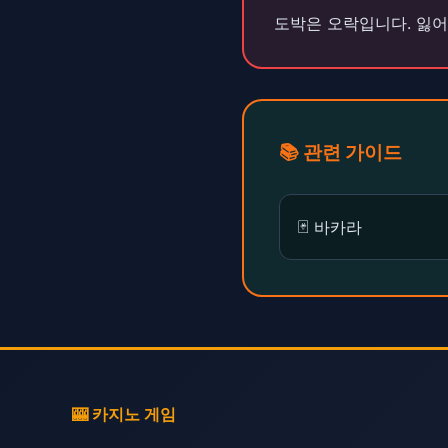
도박은 오락입니다. ​​잃
📚 관련 가이드
🃏 바카라
🎰 카지노 게임