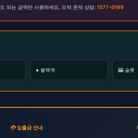
어도 되는 금액만 사용하세요. 도박 문제 상담:
1577-0199
♠️ 블랙잭
🎰 슬롯
💳 입출금 안내