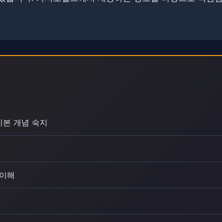
8 기본 개념 숙지
 이해