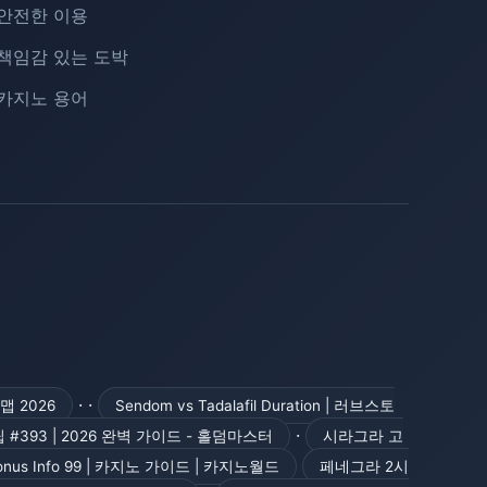
안전한 이용
책임감 있는 도박
카지노 용어
· ·
맵 2026
Sendom vs Tadalafil Duration | 러브스토
·
 #393 | 2026 완벽 가이드 - 홀덤마스터
시라그라 고
onus Info 99 | 카지노 가이드 | 카지노월드
페네그라 2시