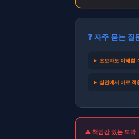
❓ 자주 묻는 질
초보자도 이해할 
실전에서 바로 적
⚠️ 책임감 있는 도박