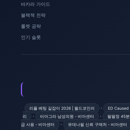
바카라 가이드
블랙잭 전략
룰렛 공략
인기 슬롯
·
리플 베팅 길잡이 2026 | 월드코인러
ED Caused
·
·
리
비아그라 남성의원 - 비아센터
팔팔정 45분
·
급 사용 - 비아센터
유데나필 신뢰 구매처 - 비아센터