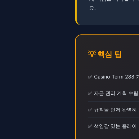
요.
💡 핵심 팁
✅ Casino Term 28
✅ 자금 관리 계획 수립
✅ 규칙을 먼저 완벽히
✅ 책임감 있는 플레이