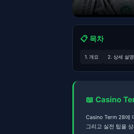
📋 목차
1. ​​개요
2. ​상세 설명
📖 Casino T
Casino Term 2
그리고 실전 팁을 상