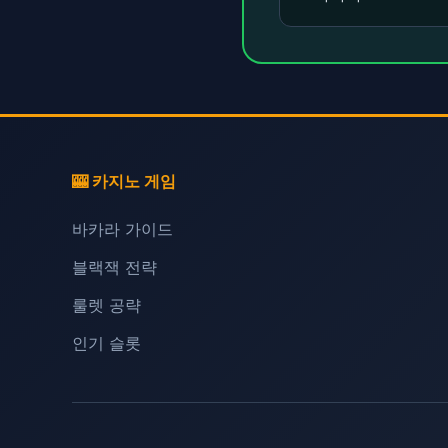
🎰 카지노 게임
바카라 가이드
블랙잭 전략
룰렛 공략
인기 슬롯