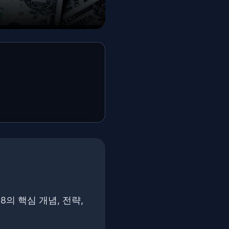
28의 핵심 개념, 전략,