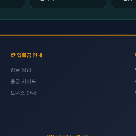
💳 입출금 안내
입금 방법
출금 가이드
보너스 안내