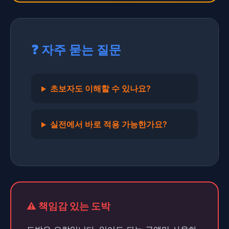
❓ 자주 묻는 질문
초보자도 이해할 수 있나요?
실전에서 바로 적용 가능한가요?
⚠️ 책임감 있는 도박