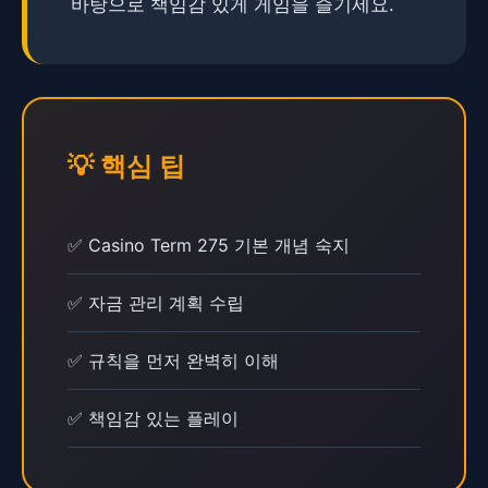
바탕으로 책임감 있게 게임을 즐기세요.
💡 핵심 팁
✅ Casino Term 275 기본 개념 숙지
✅ 자금 관리 계획 수립
✅ 규칙을 먼저 완벽히 이해
✅ 책임감 있는 플레이