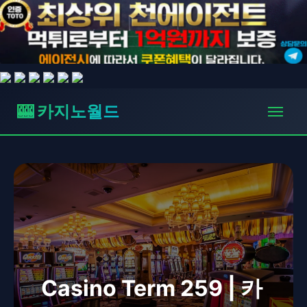
🎰 카지노월드
Casino Term 259 | 카