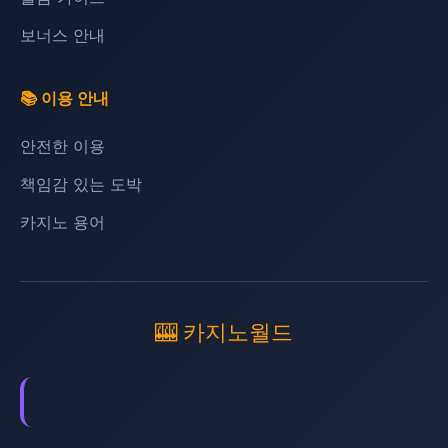
보너스 안내
📚 이용 안내
안전한 이용
책임감 있는 도박
카지노 용어
🎰 카지노월드