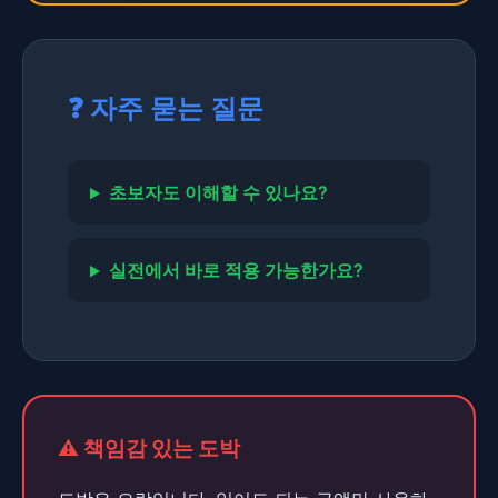
❓ 자주 묻는 질문
초보자도 이해할 수 있나요?
실전에서 바로 적용 가능한가요?
⚠️ 책임감 있는 도박