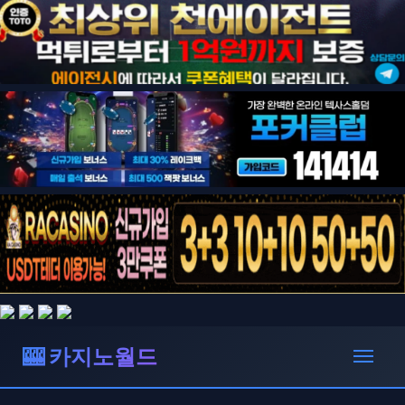
🎰 카지노월드