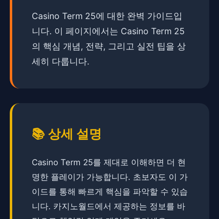
Casino Term 25에 대한 완벽 가이드입
니다. 이 페이지에서는 Casino Term 25
의 핵심 개념, 전략, 그리고 실전 팁을 상
세히 다룹니다.
📚 상세 설명
Casino Term 25를 제대로 이해하면 더 현
명한 플레이가 가능합니다. ​초보자도 이 가
이드를 통해 빠르게 핵심을 파악할 수 있습
니다. 카지노월드에서 제공하는 정보를 바