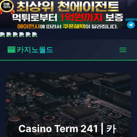
🎰 카지노월드
Casino Term 241 | 카