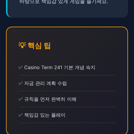
바탕으로 책임감 있게 게임을 즐기세요.
💡 핵심 팁
✅ Casino Term 241 기본 개념 숙지
✅ 자금 관리 계획 수립
✅ 규칙을 먼저 완벽히 이해
✅ 책임감 있는 플레이