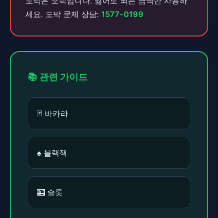
도박은 오락입니다. ​​잃어도 되는 금액만 사용하
세요. ​​도박 문제 상담:
1577-0199
📚 관련 가이드
🃏 바카라
♠️ 블랙잭
🎰 슬롯