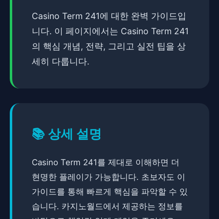
Casino Term 241에 대한 완벽 가이드입
니다. ​이 페이지에서는 Casino Term 241
의 핵심 개념, 전략, 그리고 실전 팁을 상
세히 다룹니다.
📚 상세 설명
Casino Term 241를 제대로 이해하면 더
현명한 플레이가 가능합니다. ​초보자도 이
가이드를 통해 빠르게 핵심을 파악할 수 있
습니다. 카지노월드에서 제공하는 정보를