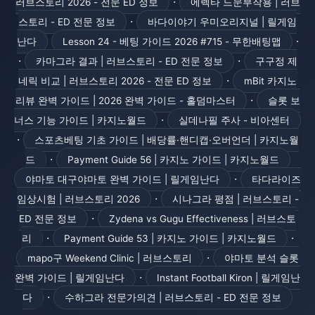
·
러브스토리 2026 - 전문 ED 정보
에렉타 드문부작용 | 러브
·
스토리 - ED 전문 정보
바다이야기 우미오리지널 | 릴게임
·
난다
Lesson 24 - 베팅 가이드 2026 #715 - 무한배팅맵
·
·
카마그라 결과 | 러브스토리 - ED 전문 정보
구구정 제
·
네릭 비교 | 러브스토리 2026 - 전문 ED 정보
mBit 카지노
·
리뷰 완벽 가이드 | 2026 완벽 가이드 - 홀덤마스터
슬롯 보
·
너스 기능 가이드 | 카지노월드
실데나필 주사 - 비아센터
·
스포츠베팅 기초 가이드 | 배당률·핸디캡·오버언더 | 카지노월
·
드
Payment Guide 56 | 카지노 가이드 | 카지노월드
·
야마토 대구야마토 완벽 가이드 | 릴게임난다
타다라이즈
·
임상시험 | 러브스토리 2026
시나그라 평점 | 러브스토리 -
·
ED 전문 정보
Zydena vs Gugu Effectiveness | 러브스토
·
·
리
Payment Guide 53 | 카지노 가이드 | 카지노월드
·
mapo구 Weekend Clinic | 러브스토리
야마토 분석 슬롯
·
완벽 가이드 | 릴게임난다
Instant Football Kiron | 릴게임난
·
다
수하그라 전문가의견 | 러브스토리 - ED 전문 정보