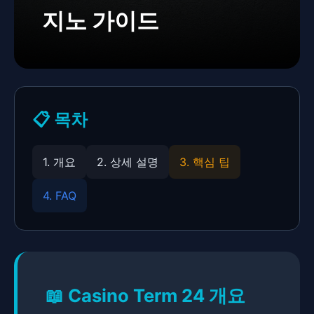
지노 가이드
📋 목차
1. 개요
2. ​​상세 설명
3. ​핵심 팁
4. ​FAQ
📖 Casino Term 24 개요