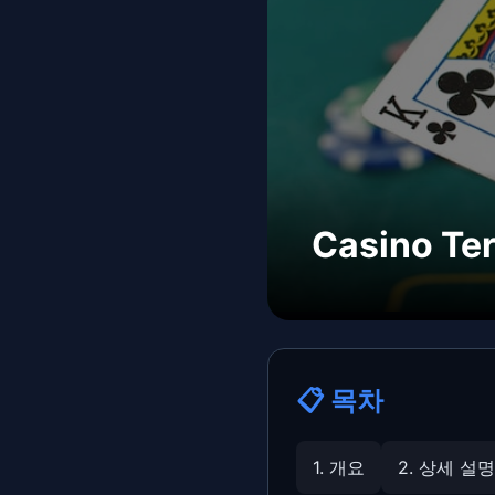
Casino T
📋 목차
1. ​개요
2. 상세 설명