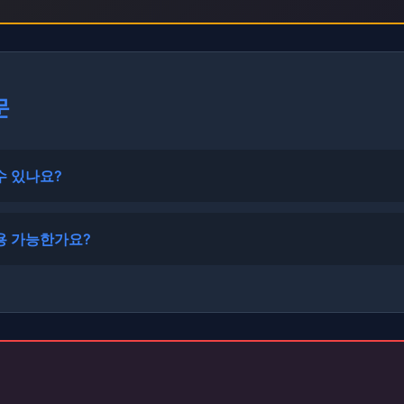
문
수 있나요?
용 가능한가요?