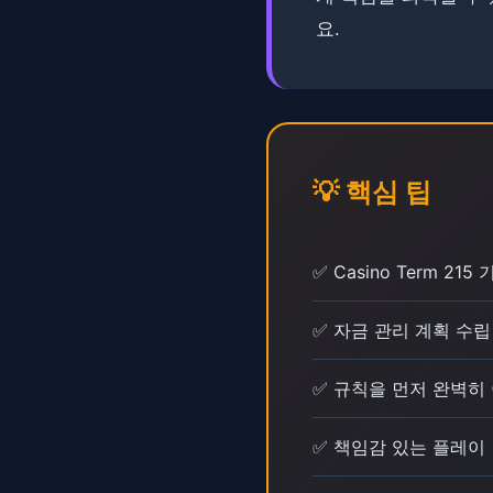
요.
💡 핵심 팁
✅ Casino Term 21
✅ 자금 관리 계획 수립
✅ 규칙을 먼저 완벽히
✅ 책임감 있는 플레이