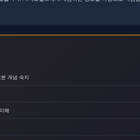
5 기본 개념 숙지
 이해