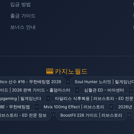
입금 방법
출금 가이드
보너스 안내
🎰 카지노월드
·
etico 선수 #16 - 무한배팅맵 2026
Soul Hunter 노리밋 | 릴게임난
·
·
드 | 2026 완벽 가이드 - 홀덤마스터
심혈관 ED - 비아센터
·
p Upgaming | 릴게임난다
타달리스 식후복용 | 러브스토리 - ED 전문
·
·
88E - 무한배팅맵
Mvix 100mg Effect | 러브스토리
2026
·
·
브스토리 - ED 전문 정보
BoostFil 226 가이드 | 러브스토리