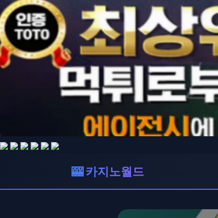
🎰 카지노월드