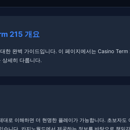
erm 215 개요
15에 대한 완벽 가이드입니다. ​이 페이지에서는 Casino Term
을 상세히 다룹니다.
215를 제대로 이해하면 더 현명한 플레이가 가능합니다. 초보자도
 있습니다. 카지노월드에서 제공하는 정보를 바탕으로 책임감