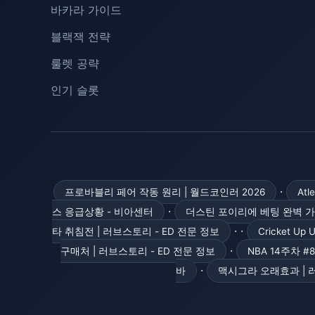
바카라 가이드
블랙잭 전략
룰렛 공략
인기 슬롯
·
프로바블리 페어 작동 원리 | 월드코인러 2026
Atl
·
스 응급상황 - 비아센터
더스틴 포이리에 베팅 완벽 가이
· ·
타 취침전 | 러브스토리 - ED 전문 정보
Cricket U
·
구매처 | 러브스토리 - ED 전문 정보
NBA 14주차 #
·
바
맥시그라 오래효과 | 러