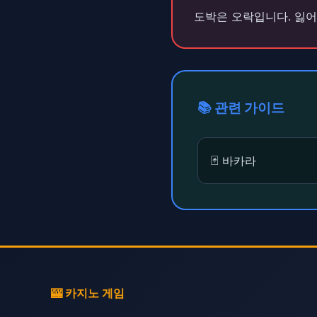
도박은 오락입니다. ​잃어
📚 관련 가이드
🃏 바카라
🎰 카지노 게임