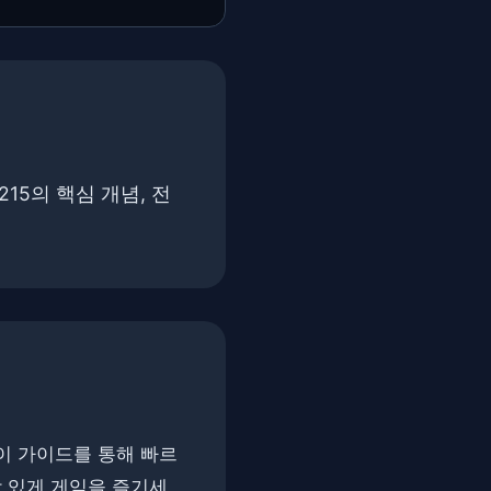
 215의 핵심 개념, 전
 이 가이드를 통해 빠르
 있게 게임을 즐기세