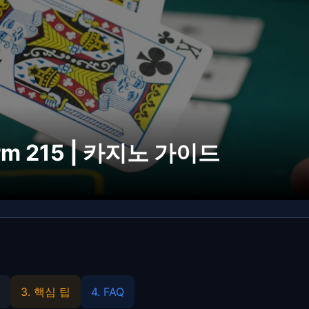
erm 215 | 카지노 가이드
3. ​​핵심 팁
4. FAQ