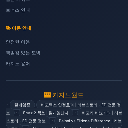
보너스 안내
📚 이용 안내
안전한 이용
책임감 있는 도박
카지노 용어
🎰 카지노월드
·
릴게임존
비고렉스 안정효과 | 러브스토리 - ED 전문 정
·
·
보
Frutz 2 핵쏘 | 릴게임난다
비고라 비뇨기과 | 러브
·
스토리 - ED 전문 정보
Palpal vs Fildena Difference | 러브