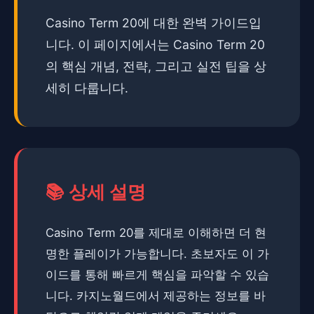
Casino Term 20에 대한 완벽 가이드입
니다. ​​이 페이지에서는 Casino Term 20
의 핵심 개념, 전략, 그리고 실전 팁을 상
세히 다룹니다.
📚 상세 설명
Casino Term 20를 제대로 이해하면 더 현
명한 플레이가 가능합니다. ​​초보자도 이 가
이드를 통해 빠르게 핵심을 파악할 수 있습
니다. ​​카지노월드에서 제공하는 정보를 바