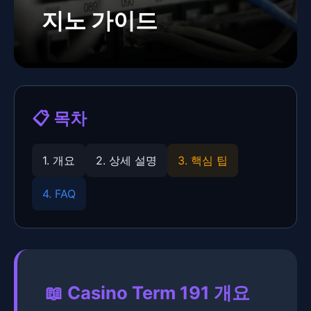
지노 가이드
📋 목차
1. ​개요
2. 상세 설명
3. ​핵심 팁
4. ​FAQ
📖 Casino Term 191 개요