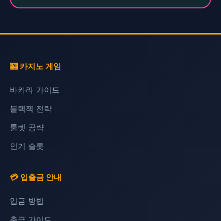
🎰 카지노 게임
바카라 가이드
블랙잭 전략
룰렛 공략
인기 슬롯
💳 입출금 안내
입금 방법
출금 가이드