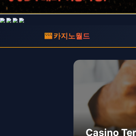
🎰 카지노월드
Casino T