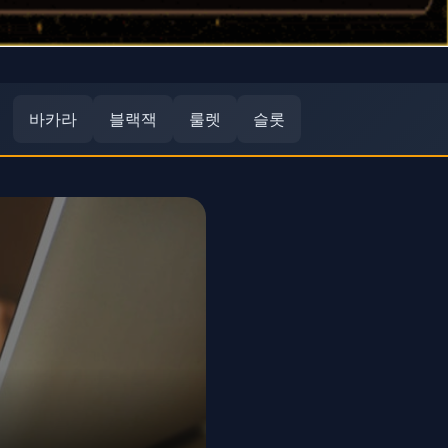
바카라
블랙잭
룰렛
슬롯