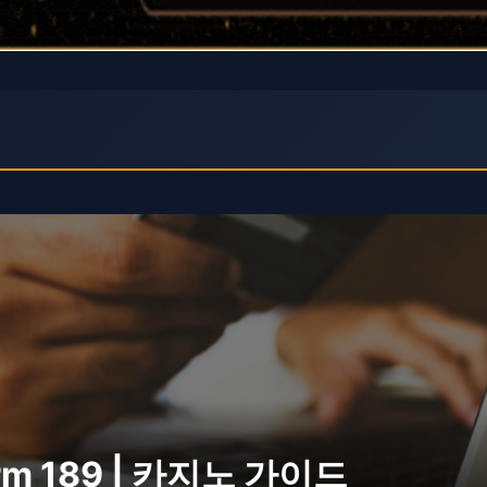
erm 189 | 카지노 가이드