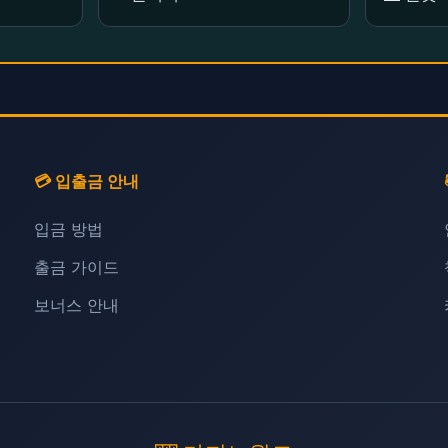
💳 입출금 안내
입금 방법
출금 가이드
보너스 안내