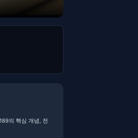
 189의 핵심 개념, 전