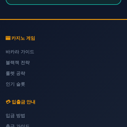
🎰 카지노 게임
바카라 가이드
블랙잭 전략
룰렛 공략
인기 슬롯
💳 입출금 안내
입금 방법
출금 가이드