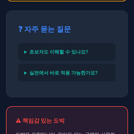
❓ 자주 묻는 질문
초보자도 이해할 수 있나요?
실전에서 바로 적용 가능한가요?
⚠️ 책임감 있는 도박