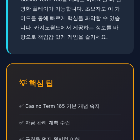
명한 플레이가 가능합니다. ​​초보자도 이 가
이드를 통해 빠르게 핵심을 파악할 수 있습
니다. ​카지노월드에서 제공하는 정보를 바
탕으로 책임감 있게 게임을 즐기세요.
💡 핵심 팁
✅ Casino Term 165 기본 개념 숙지
✅ 자금 관리 계획 수립
✅ 규칙을 먼저 완벽히 이해