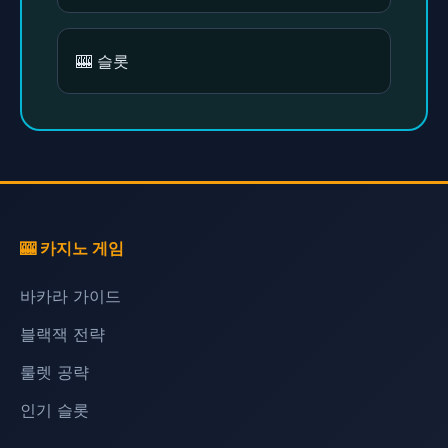
🎰 슬롯
🎰 카지노 게임
바카라 가이드
블랙잭 전략
룰렛 공략
인기 슬롯