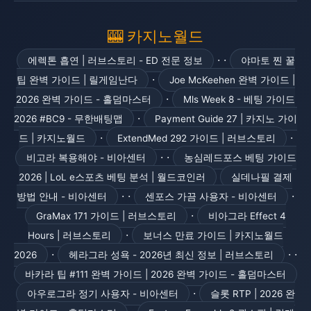
🎰 카지노월드
· ·
에렉톤 흡연 | 러브스토리 - ED 전문 정보
야마토 찐 꿀
·
팁 완벽 가이드 | 릴게임난다
Joe McKeehen 완벽 가이드 |
·
2026 완벽 가이드 - 홀덤마스터
Mls Week 8 - 베팅 가이드
·
2026 #BC9 - 무한배팅맵
Payment Guide 27 | 카지노 가이
·
·
드 | 카지노월드
ExtendMed 292 가이드 | 러브스토리
· ·
비고라 복용해야 - 비아센터
농심레드포스 베팅 가이드
2026 | LoL e스포츠 베팅 분석 | 월드코인러
실데나필 결제
· ·
·
방법 안내 - 비아센터
센포스 가끔 사용자 - 비아센터
·
GraMax 171 가이드 | 러브스토리
비아그라 Effect 4
·
Hours | 러브스토리
보너스 만료 가이드 | 카지노월드
·
· ·
2026
헤라그라 성욕 - 2026년 최신 정보 | 러브스토리
바카라 팁 #111 완벽 가이드 | 2026 완벽 가이드 - 홀덤마스터
·
아우로그라 정기 사용자 - 비아센터
슬롯 RTP | 2026 완