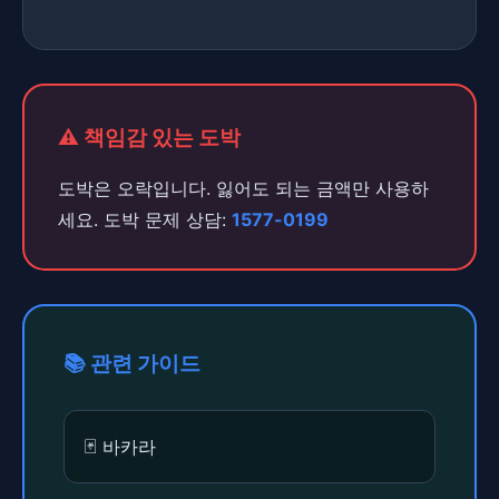
⚠️ 책임감 있는 도박
도박은 오락입니다. ​잃어도 되는 금액만 사용하
세요. ​​도박 문제 상담:
1577-0199
📚 관련 가이드
🃏 바카라