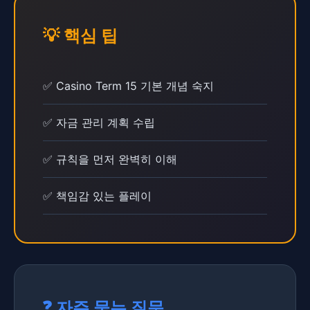
💡 핵심 팁
✅ Casino Term 15 기본 개념 숙지
✅ 자금 관리 계획 수립
✅ 규칙을 먼저 완벽히 이해
✅ 책임감 있는 플레이
❓ 자주 묻는 질문