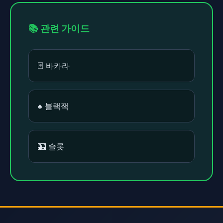
📚 관련 가이드
🃏 바카라
♠️ 블랙잭
🎰 슬롯