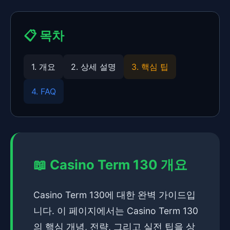
📋 목차
1. ​개요
2. 상세 설명
3. 핵심 팁
4. ​FAQ
📖 Casino Term 130 개요
Casino Term 130에 대한 완벽 가이드입
니다. ​이 페이지에서는 Casino Term 130
의 핵심 개념, 전략, 그리고 실전 팁을 상