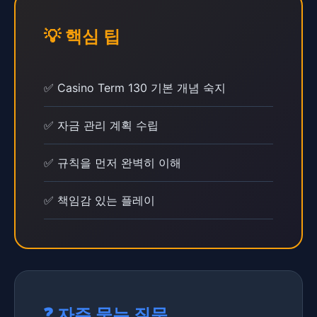
💡 핵심 팁
✅ Casino Term 130 기본 개념 숙지
✅ 자금 관리 계획 수립
✅ 규칙을 먼저 완벽히 이해
✅ 책임감 있는 플레이
❓ 자주 묻는 질문