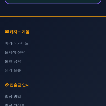
🎰 카지노 게임
바카라 가이드
블랙잭 전략
룰렛 공략
인기 슬롯
💳 입출금 안내
입금 방법
출금 가이드