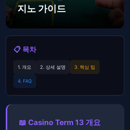
지노 가이드
📋 목차
1. 개요
2. 상세 설명
3. ​​핵심 팁
4. ​FAQ
📖 Casino Term 13 개요