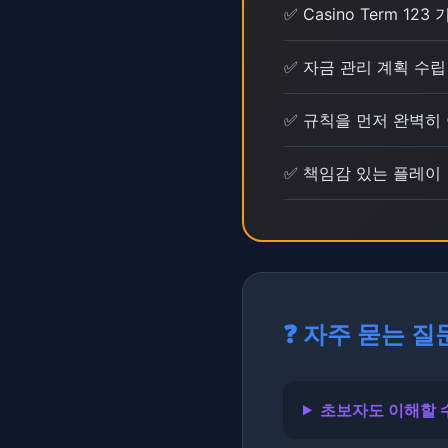
✅ Casino Term 12
✅ 자금 관리 계획 수립
✅ 규칙을 먼저 완벽히
✅ 책임감 있는 플레이
❓ 자주 묻는 질
초보자도 이해할 