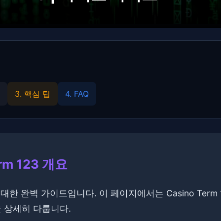
3. ​핵심 팁
4. ​FAQ
erm 123 개요
23에 대한 완벽 가이드입니다. 이 페이지에서는 Casino Term
을 상세히 다룹니다.