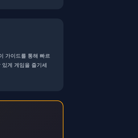
도 이 가이드를 통해 빠르
감 있게 게임을 즐기세