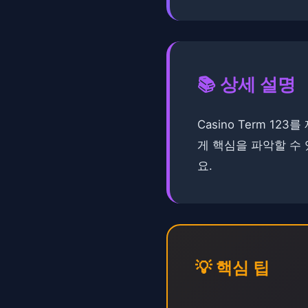
📚 상세 설명
Casino Term 1
게 핵심을 파악할 수
요.
💡 핵심 팁