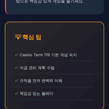
탕으로 책임감 있게 게임을 즐기세요.
💡 핵심 팁
✅ Casino Term 119 기본 개념 숙지
✅ 자금 관리 계획 수립
✅ 규칙을 먼저 완벽히 이해
✅ 책임감 있는 플레이