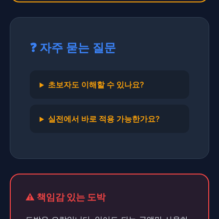
❓ 자주 묻는 질문
초보자도 이해할 수 있나요?
실전에서 바로 적용 가능한가요?
⚠️ 책임감 있는 도박