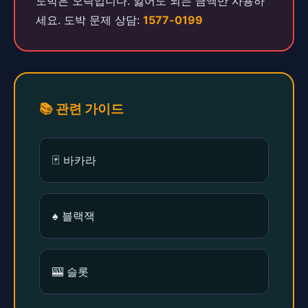
도박은 오락입니다. ​​잃어도 되는 금액만 사용하
세요. ​​도박 문제 상담:
1577-0199
📚 관련 가이드
🃏 바카라
♠️ 블랙잭
🎰 슬롯