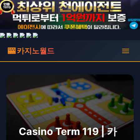
🎰 카지노월드
Casino Term 119 | 카