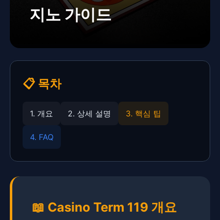
지노 가이드
📋 목차
1. ​개요
2. 상세 설명
3. 핵심 팁
4. FAQ
📖 Casino Term 119 개요