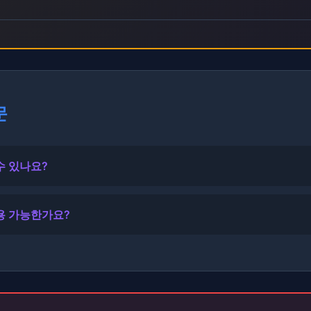
문
수 있나요?
용 가능한가요?