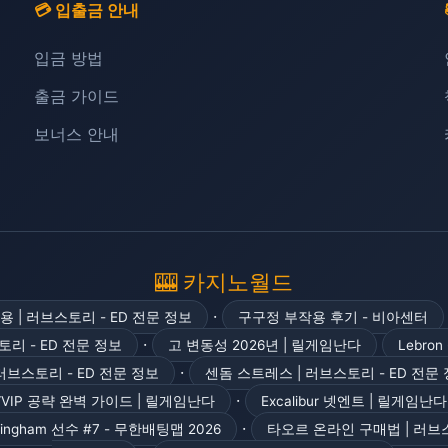
💳 입출금 안내
입금 방법
출금 가이드
보너스 안내
🎰 카지노월드
·
 | 러브스토리 - ED 전문 정보
구구정 부작용 후기 - 비아센터
·
리 - ED 전문 정보
고 변동성 2026년 | 릴게임난다
Lebro
·
러브스토리 - ED 전문 정보
센돔 스트레스 | 러브스토리 - ED 전문
·
VIP 공략 완벽 가이드 | 릴게임난다
Excalibur 넷엔트 | 릴게임난다
·
tingham 선수 #7 - 무한배팅맵 2026
타오르 온라인 구매법 | 러브스토