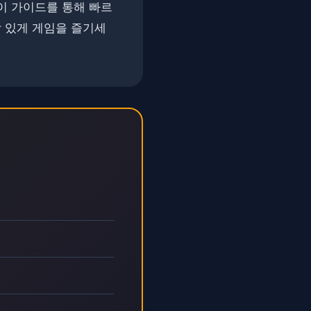
 이 가이드를 통해 빠르
감 있게 게임을 즐기세