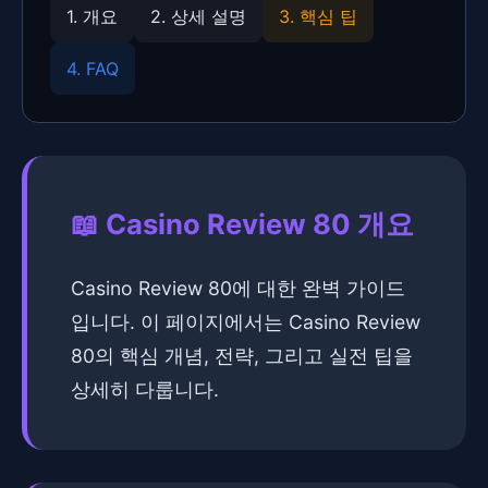
1. ​​개요
2. ​상세 설명
3. 핵심 팁
4. ​FAQ
📖 Casino Review 80 개요
Casino Review 80에 대한 완벽 가이드
입니다. 이 페이지에서는 Casino Review
80의 핵심 개념, 전략, 그리고 실전 팁을
상세히 다룹니다.