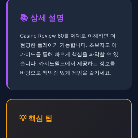
📚 상세 설명
Casino Review 80를 제대로 이해하면 더
현명한 플레이가 가능합니다. ​​초보자도 이
가이드를 통해 빠르게 핵심을 파악할 수 있
습니다. 카지노월드에서 제공하는 정보를
바탕으로 책임감 있게 게임을 즐기세요.
💡 핵심 팁