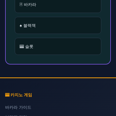
🃏 바카라
♠️ 블랙잭
🎰 슬롯
🎰 카지노 게임
바카라 가이드