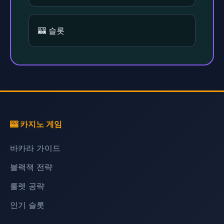
🎰 슬롯
🎰 카지노 게임
바카라 가이드
블랙잭 전략
룰렛 공략
인기 슬롯