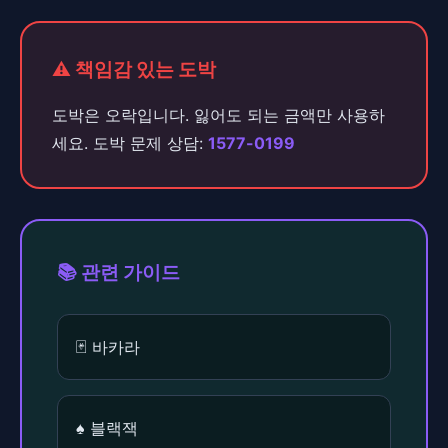
⚠️ 책임감 있는 도박
도박은 오락입니다. ​​잃어도 되는 금액만 사용하
세요. ​도박 문제 상담:
1577-0199
📚 관련 가이드
🃏 바카라
♠️ 블랙잭