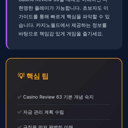
현명한 플레이가 가능합니다. ​​초보자도 이
가이드를 통해 빠르게 핵심을 파악할 수 있
습니다. 카지노월드에서 제공하는 정보를
바탕으로 책임감 있게 게임을 즐기세요.
💡 핵심 팁
✅ Casino Review 63 기본 개념 숙지
✅ 자금 관리 계획 수립
✅ 규칙을 먼저 완벽히 이해