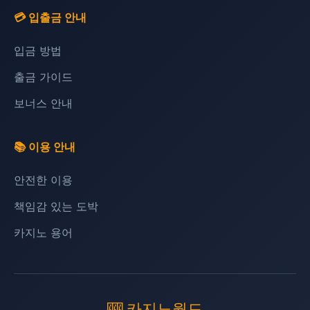
💳 입출금 안내
입금 방법
출금 가이드
보너스 안내
📚 이용 안내
안전한 이용
책임감 있는 도박
카지노 용어
🎰 카지노월드