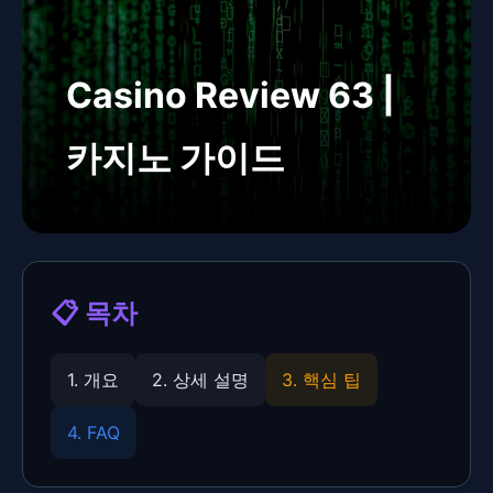
Casino Review 63 |
카지노 가이드
📋 목차
1. ​​개요
2. ​상세 설명
3. 핵심 팁
4. ​FAQ