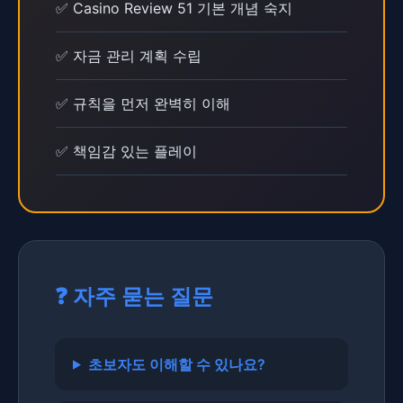
✅ Casino Review 51 기본 개념 숙지
✅ 자금 관리 계획 수립
✅ 규칙을 먼저 완벽히 이해
✅ 책임감 있는 플레이
❓ 자주 묻는 질문
초보자도 이해할 수 있나요?