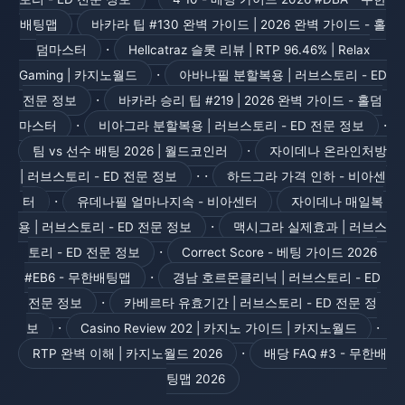
배팅맵
바카라 팁 #130 완벽 가이드 | 2026 완벽 가이드 - 홀
·
덤마스터
Hellcatraz 슬롯 리뷰 | RTP 96.46% | Relax
·
Gaming | 카지노월드
아바나필 분할복용 | 러브스토리 - ED
·
전문 정보
바카라 승리 팁 #219 | 2026 완벽 가이드 - 홀덤
·
·
마스터
비아그라 분할복용 | 러브스토리 - ED 전문 정보
·
팀 vs 선수 배팅 2026 | 월드코인러
자이데나 온라인처방
· ·
| 러브스토리 - ED 전문 정보
하드그라 가격 인하 - 비아센
·
터
유데나필 얼마나지속 - 비아센터
자이데나 매일복
·
용 | 러브스토리 - ED 전문 정보
맥시그라 실제효과 | 러브스
·
토리 - ED 전문 정보
Correct Score - 베팅 가이드 2026
·
#EB6 - 무한배팅맵
경남 호르몬클리닉 | 러브스토리 - ED
·
전문 정보
카베르타 유효기간 | 러브스토리 - ED 전문 정
·
·
보
Casino Review 202 | 카지노 가이드 | 카지노월드
·
RTP 완벽 이해 | 카지노월드 2026
배당 FAQ #3 - 무한배
팅맵 2026